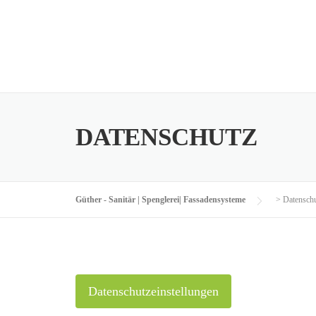
Skip
to
content
DATENSCHUTZ
Güther - Sanitär | Spenglerei| Fassadensysteme
>
Datensch
Datenschutzeinstellungen