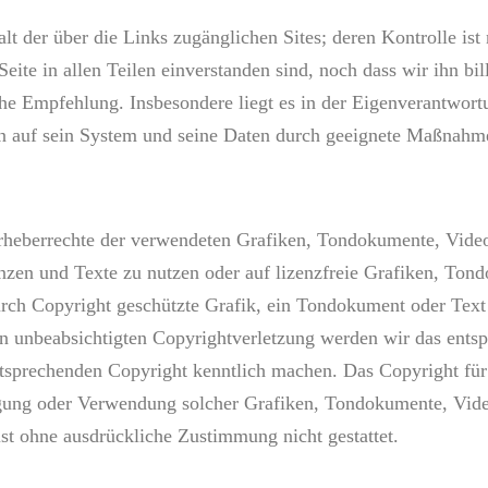
t der über die Links zugänglichen Sites; deren Kontrolle ist
Seite in allen Teilen einverstanden sind, noch dass wir ihn b
sche Empfehlung. Insbesondere liegt es in der Eigenverantwor
n auf sein System und seine Daten durch geeignete Maßnahm
 Urheberrechte der verwendeten Grafiken, Tondokumente, Vide
nzen und Texte zu nutzen oder auf lizenzfreie Grafiken, Ton
urch Copyright geschützte Grafik, ein Tondokument oder Text
chen unbeabsichtigten Copyrightverletzung werden wir das ent
sprechenden Copyright kenntlich machen. Das Copyright für ve
ältigung oder Verwendung solcher Grafiken, Tondokumente, Vi
ist ohne ausdrückliche Zustimmung nicht gestattet.