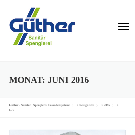
Skip
to
content
MONAT:
JUNI 2016
>
>
>
Güther - Sanitär | Spenglerei| Fassadensysteme
Neuigkeiten
2016
Juni