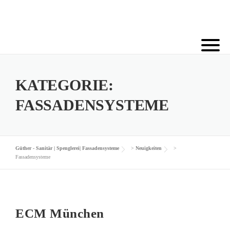
Skip
to
content
KATEGORIE:
FASSADENSYSTEME
Güther - Sanitär | Spenglerei| Fassadensysteme
>
Neuigkeiten
>
Fassadensysteme
ECM München